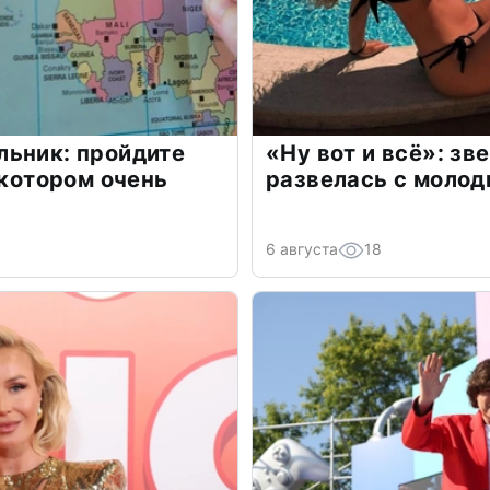
льник: пройдите
«Ну вот и всё»: з
 котором очень
развелась с моло
6 августа
18