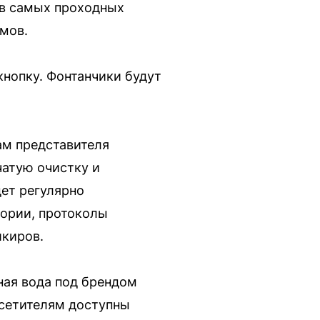
 в самых проходных
мов.
кнопку. Фонтанчики будут
ам представителя
атую очистку и
дет регулярно
тории, протоколы
шкиров.
ная вода под брендом
осетителям доступны