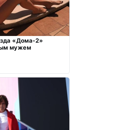
везда «Дома-2»
дым мужем