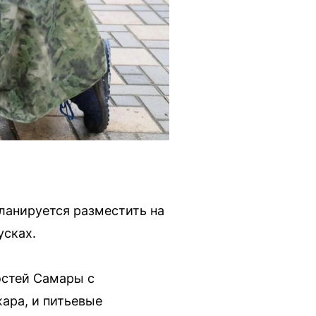
ланируется разместить на
усках.
остей Самары с
ара, и питьевые