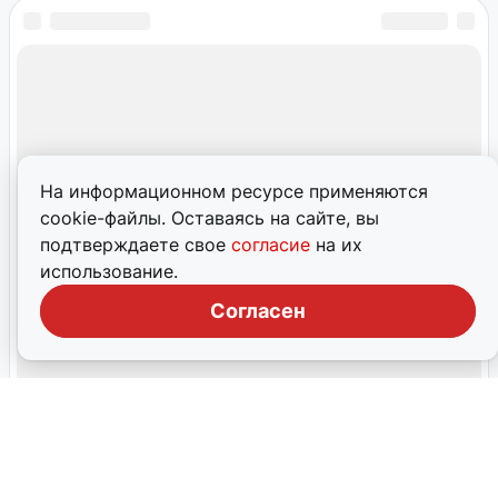
На информационном ресурсе применяются
cookie-файлы. Оставаясь на сайте, вы
подтверждаете свое
согласие
на их
использование.
Согласен
В Самарской области обновлены
температурные рекорды
Утром 10 марта в регионе зафиксированы исторические
минимумы температуры, некоторые из которых
держались более века.
10 марта, 2026, 06:07
5