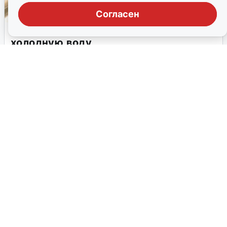
Согласен
В Самаре на три дня отключат
холодную воду
Управляющая компания «РКС-Самара» опубликовала
график плановых отключений водоснабжения по
конкретным адресам.
2 марта, 2026, 08:46
5
1
2
→