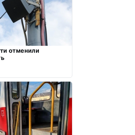
ти отменили
ть