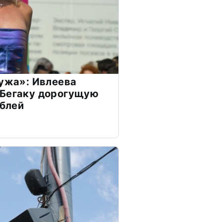
мужа»: Ивлеева
 Бегаку дорогущую
ублей