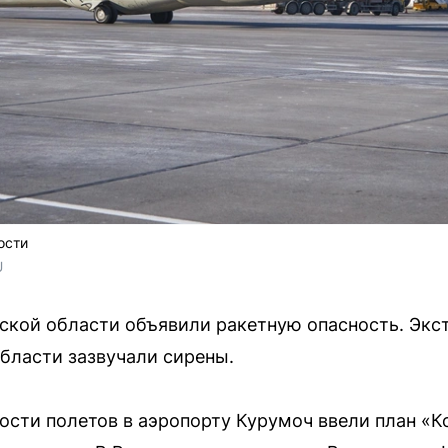
ости
U
арской области объявили ракетную опасность. Эк
 области зазвучали сирены.
ости полетов в аэропорту Курумоч ввели план «К