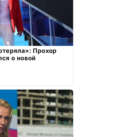
отеряла»: Прохор
ся о новой