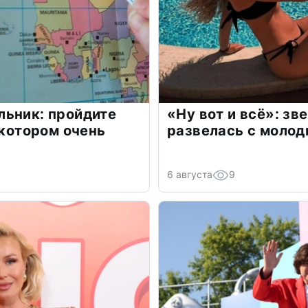
льник: пройдите
«Ну вот и всё»: з
 котором очень
развелась с моло
6 августа
9