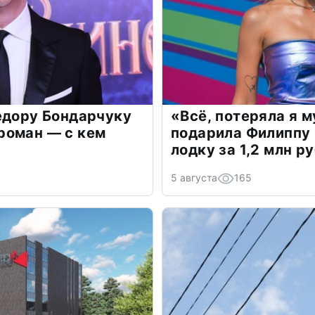
едору Бондарчуку
«Всё, потеряла я 
роман — с кем
подарила Филиппу
лодку за 1,2 млн р
5 августа
165