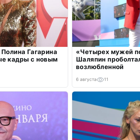
 Полина Гагарина
«Четырех мужей п
ые кадры с новым
Шаляпин проболтал
возлюбленной
6 августа
11