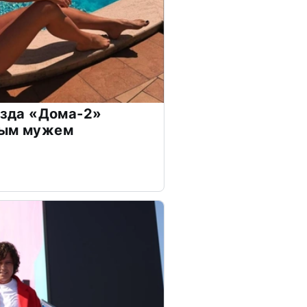
везда «Дома-2»
дым мужем