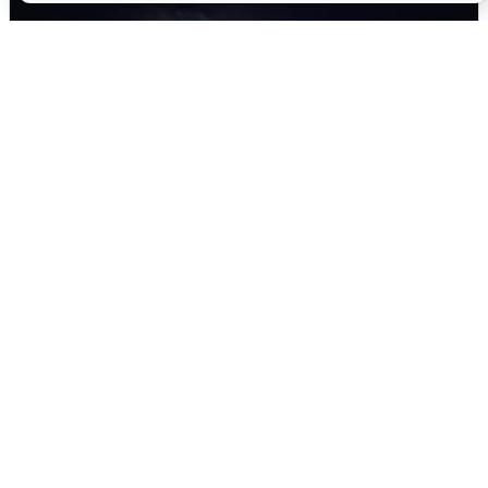
Взрывы в Воронеже после сигнала
тревоги
5 августа
0