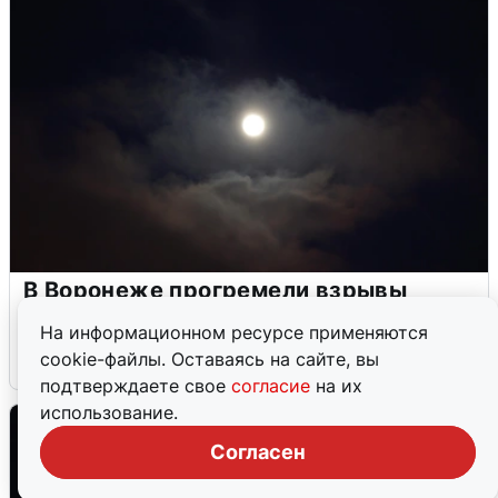
В Воронеже прогремели взрывы
после сигнала тревоги
На информационном ресурсе применяются
cookie-файлы. Оставаясь на сайте, вы
5 августа
0
подтверждаете свое
согласие
на их
использование.
Согласен