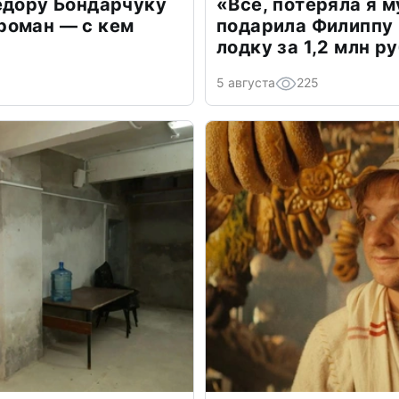
едору Бондарчуку
«Всё, потеряла я 
роман — с кем
подарила Филиппу
лодку за 1,2 млн р
5 августа
225