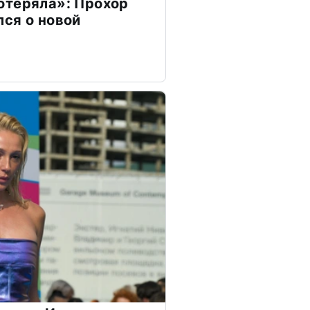
отеряла»: Прохор
ся о новой