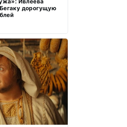
мужа»: Ивлеева
 Бегаку дорогущую
ублей