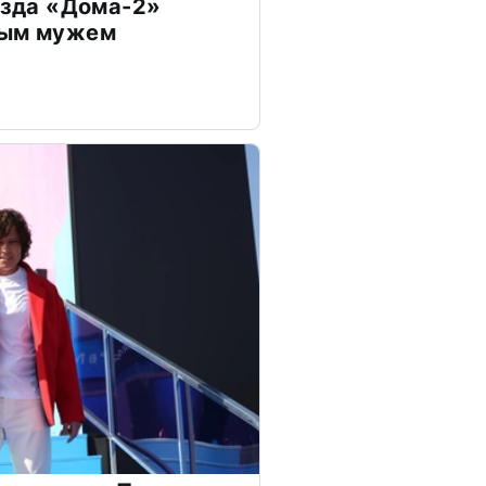
везда «Дома-2»
дым мужем