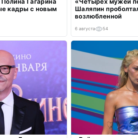
 Полина Гагарина
«Четырех мужей п
ые кадры с новым
Шаляпин проболтал
возлюбленной
6 августа
54