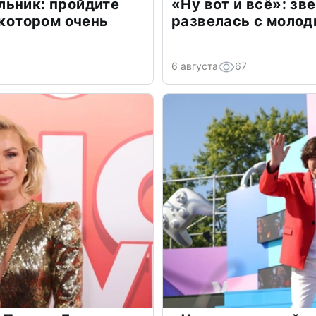
льник: пройдите
«Ну вот и всё»: з
 котором очень
развелась с моло
6 августа
67