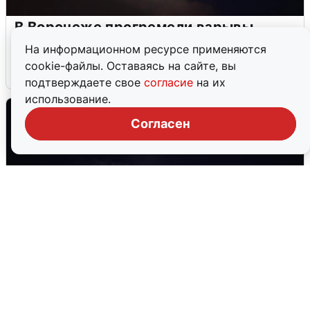
В Воронеже прогремели взрывы
после сигнала тревоги
На информационном ресурсе применяются
cookie-файлы. Оставаясь на сайте, вы
5 августа
0
подтверждаете свое
согласие
на их
использование.
Согласен
Взрывы в Воронеже после сигнала