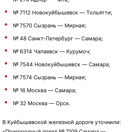
№ 7112 Новокуйбышевск — Тольятти;
№ 7570 Сызрань — Мирная;
№ 48 Санкт-Петербург — Самара;
№ 6314 Чапаевск — Курумоч;
№ 7544 Новокуйбышевск — Самара;
№ 7574 Сызрань — Мирная;
№ 16 Москва — Самара;
№ 32 Москва — Орск.
В Куйбышевской железной дороге уточнили:
«Пригородный поезд № 7109 Самара —