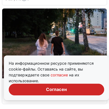
На информационном ресурсе применяются
cookie-файлы. Оставаясь на сайте, вы
подтверждаете свое
согласие
на их
использование.
Опубликована карта отключений
воды в Воронеже
Согласен
6 августа
0