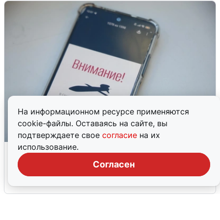
На информационном ресурсе применяются
cookie-файлы. Оставаясь на сайте, вы
подтверждаете свое
согласие
на их
использование.
Ракетная опасность в Свердловской
области: что известно
Согласен
6 августа
0