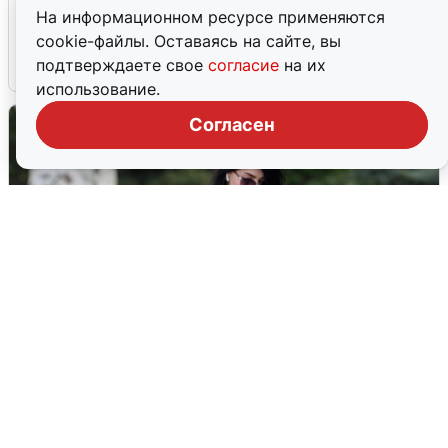
Ночная атака БПЛА на Ярославль:
На информационном ресурсе применяются
попадания и последствия
cookie-файлы. Оставаясь на сайте, вы
подтверждаете свое
согласие
на их
6 августа
0
использование.
Согласен
Волгоградцы остались без
мобильного интернета