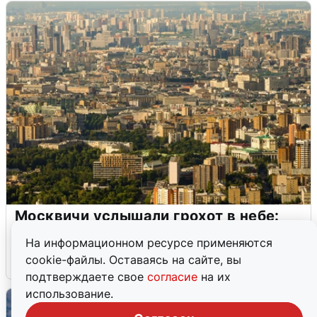
Москвичи услышали грохот в небе:
подробности
На информационном ресурсе применяются
cookie-файлы. Оставаясь на сайте, вы
7 августа
0
подтверждаете свое
согласие
на их
использование.