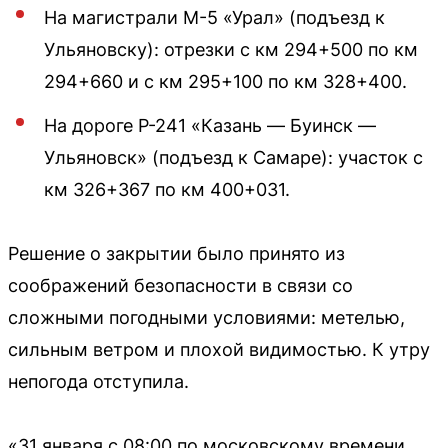
На магистрали М-5 «Урал» (подъезд к
Ульяновску): отрезки с км 294+500 по км
294+660 и с км 295+100 по км 328+400.
На дороге Р-241 «Казань — Буинск —
Ульяновск» (подъезд к Самаре): участок с
км 326+367 по км 400+031.
Решение о закрытии было принято из
соображений безопасности в связи со
сложными погодными условиями: метелью,
сильным ветром и плохой видимостью. К утру
непогода отступила.
«31 января с 08:00 по московскому времени