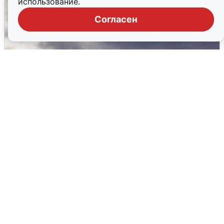
использование.
Согласен
Над ХМАО впервые сбили
беспилотники
3 августа
0