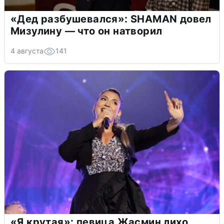
«Дед разбушевался»: SHAMAN довел
Мизулину — что он натворил
4 августа
141
«Я крутая»: певица Жасмин лихо