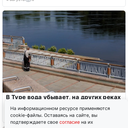
В Туре вода убывает, на других реках
области прибывает
На информационном ресурсе применяются
cookie-файлы. Оставаясь на сайте, вы
4 августа
0
подтверждаете свое
согласие
на их