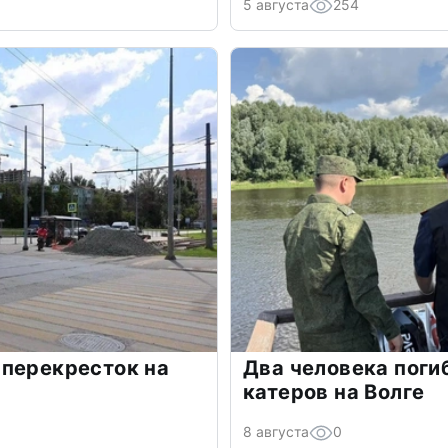
5 августа
254
 перекресток на
Два человека поги
катеров на Волге
8 августа
0