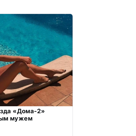
везда «Дома-2»
дым мужем