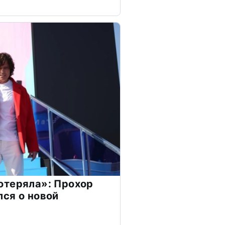
отеряла»: Прохор
ся о новой