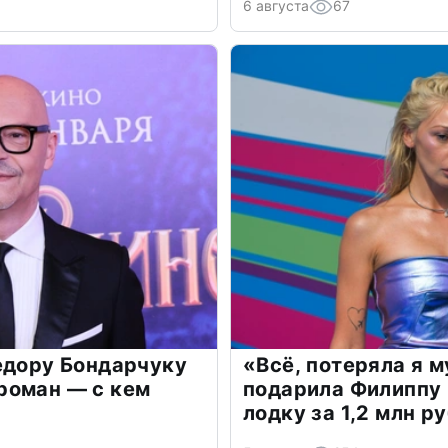
6 августа
67
едору Бондарчуку
«Всё, потеряла я 
роман — с кем
подарила Филиппу
лодку за 1,2 млн р