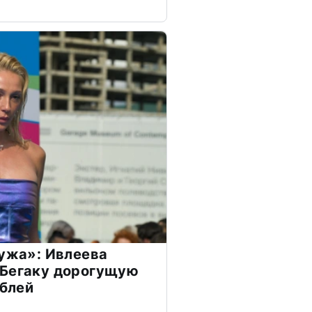
мужа»: Ивлеева
 Бегаку дорогущую
ублей