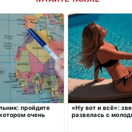
льник: пройдите
«Ну вот и всё»: з
 котором очень
развелась с моло