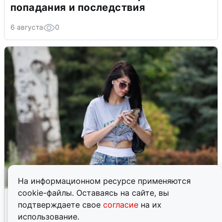
попадания и последствия
6 августа
0
На информационном ресурсе применяются
cookie-файлы. Оставаясь на сайте, вы
Волгоградцы остались без
подтверждаете свое
согласие
на их
мобильного интернета
использование.