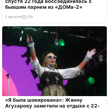
спустя 22 года воссоединилась с
бывшим парнем из «ДОМа-2»
5 августа
179
«Я была шокирована»: Жанну
Агузарову заметили на отдыхе с 22-