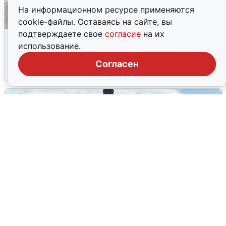
На информационном ресурсе применяются
cookie-файлы. Оставаясь на сайте, вы
подтверждаете свое
согласие
на их
Склад Wildberries в Екатеринбурге
использование.
эвакуировали из-за БПЛА
Согласен
5 августа
0