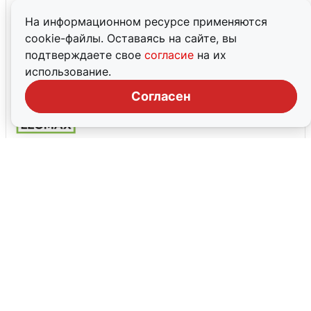
На информационном ресурсе применяются
cookie-файлы. Оставаясь на сайте, вы
Скидка 30% на товары для
подтверждаете свое
согласие
на их
иммунитета!
использование.
До 31 августа, 2026
Согласен
500 приветственных бонусов
До 31 декабря, 2026
Все промокоды