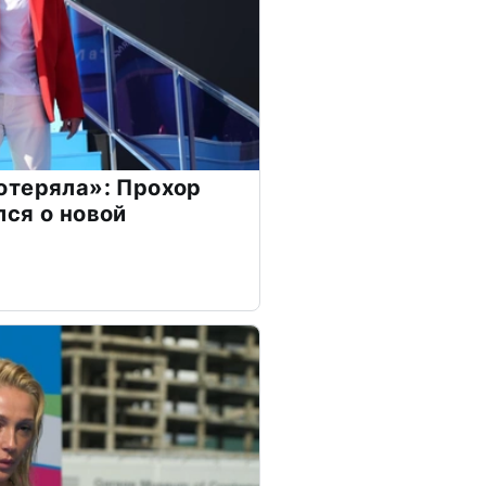
отеряла»: Прохор
ся о новой