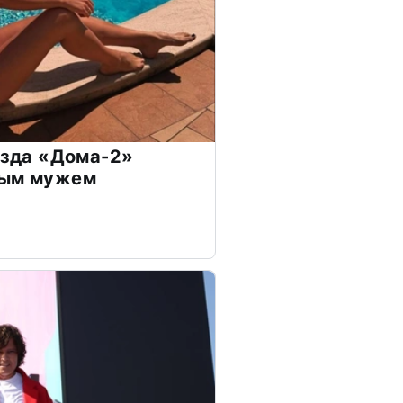
везда «Дома-2»
дым мужем