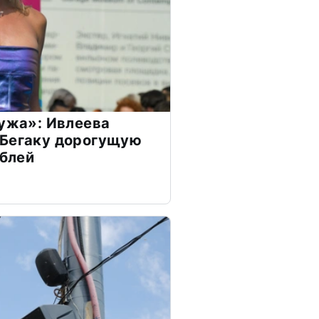
мужа»: Ивлеева
 Бегаку дорогущую
ублей