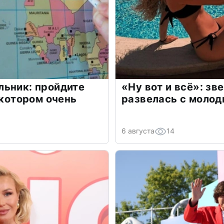
льник: пройдите
«Ну вот и всё»: з
 котором очень
развелась с моло
6 августа
14