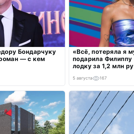
едору Бондарчуку
«Всё, потеряла я 
роман — с кем
подарила Филиппу
лодку за 1,2 млн р
5 августа
167