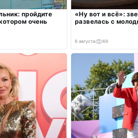
льник: пройдите
«Ну вот и всё»: з
 котором очень
развелась с моло
6 августа
69