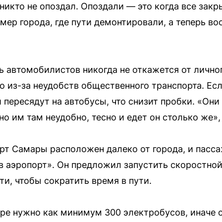
никто не опоздал. Опоздали — это когда все зак
имер города, где пути демонтировали, а теперь в
ть автомобилистов никогда не откажется от личног
 из-за неудобств общественного транспорта. Ес
 пересядут на автобусы, что снизит пробки. «Они
о им там неудобно, тесно и едет он столько же»,
орт Самары расположен далеко от города, и пас
 в аэропорт». Он предложил запустить скоростной
и, чтобы сократить время в пути.
ре нужно как минимум 300 электробусов, иначе 