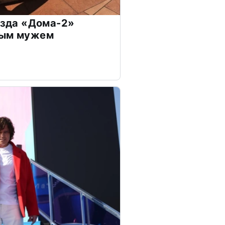
везда «Дома-2»
дым мужем