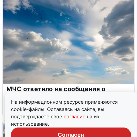
МЧС ответило на сообщения о
грохоте в Москве
На информационном ресурсе применяются
7 августа
0
cookie-файлы. Оставаясь на сайте, вы
подтверждаете свое
согласие
на их
использование.
Согласен