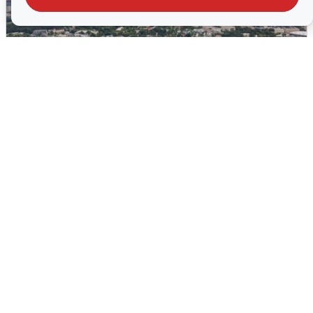
Москвичи услышали грохот, похожий
на взрыв
7 августа
0