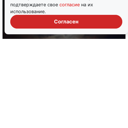
подтверждаете свое
согласие
на их
использование.
Согласен
В Воронеже прогремели взрывы
после сигнала тревоги
5 августа
0