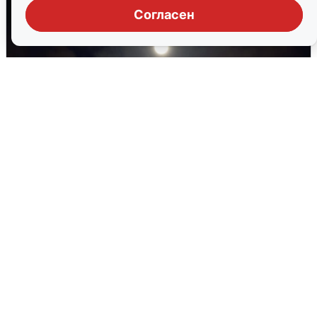
Согласен
В Воронеже прогремели взрывы
после сигнала тревоги
5 августа
0