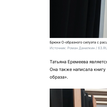
Брюки О-образного силуэта с рас
Источник: 
Роман Данилкин / 63.RU
Татьяна Еремеева являет
Она также написала книгу
образа».