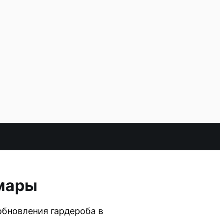
амары
обновления гардероба в