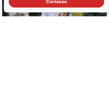
Согласен
Волгоградцы остались без
мобильного интернета
6 августа
0