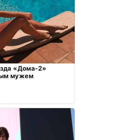
везда «Дома-2»
дым мужем