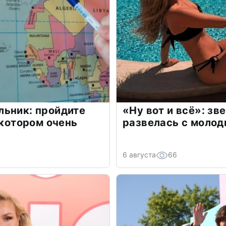
льник: пройдите
«Ну вот и всё»: з
 котором очень
развелась с моло
6 августа
66