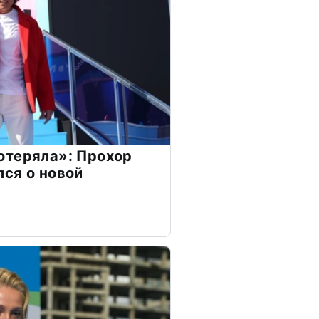
отеряла»: Прохор
ся о новой