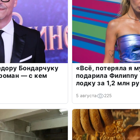
едору Бондарчуку
«Всё, потеряла я 
роман — с кем
подарила Филиппу
лодку за 1,2 млн р
5 августа
225