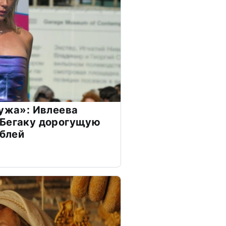
мужа»: Ивлеева
 Бегаку дорогущую
ублей