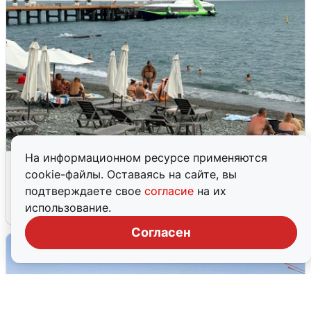
На информационном ресурсе применяются
Жители и туристы Сочи рассказали
cookie-файлы. Оставаясь на сайте, вы
об атаке БПЛА 5 августа
подтверждаете свое
согласие
на их
использование.
5 августа
0
Согласен