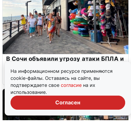
В Сочи объявили угрозу атаки БПЛА и
закрыли пляжи
На информационном ресурсе применяются
6 августа
0
cookie-файлы. Оставаясь на сайте, вы
подтверждаете свое
согласие
на их
использование.
Согласен