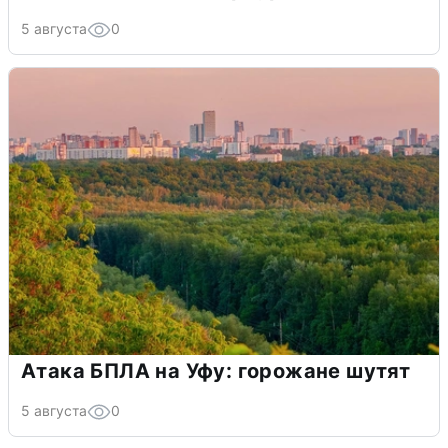
5 августа
0
Атака БПЛА на Уфу: горожане шутят
5 августа
0