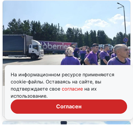
На информационном ресурсе применяются
cookie-файлы. Оставаясь на сайте, вы
подтверждаете свое
согласие
на их
Склад Wildberries в Екатеринбурге
использование.
эвакуировали из-за БПЛА
Согласен
5 августа
0