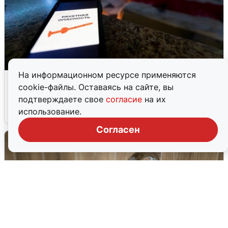
На информационном ресурсе применяются
Ночью в Самарской области завыли
cookie-файлы. Оставаясь на сайте, вы
сирены
подтверждаете свое
согласие
на их
использование.
8 августа
0
Согласен