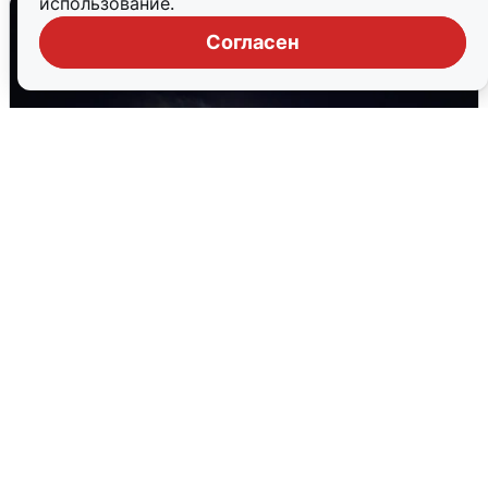
использование.
Согласен
Взрывы в Воронеже после сигнала
тревоги
5 августа
0