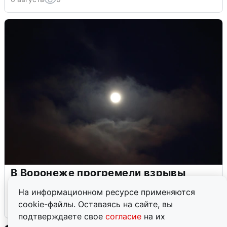
В Воронеже прогремели взрывы
после сигнала тревоги
На информационном ресурсе применяются
cookie-файлы. Оставаясь на сайте, вы
5 августа
0
подтверждаете свое
согласие
на их