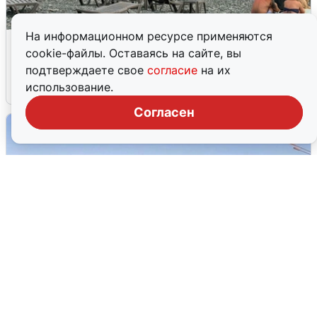
На информационном ресурсе применяются
Жители и туристы Сочи рассказали
cookie-файлы. Оставаясь на сайте, вы
об атаке БПЛА 5 августа
подтверждаете свое
согласие
на их
использование.
5 августа
0
Согласен