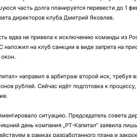
уюся часть долга планируется перевести до 1 фев
вета директоров клуба Дмитрий Яковлев.
ть едва не привела к исключению команды из Ро
 наложил на клуб санкции в виде запрета на при
 окон.
апитал» направил в арбитраж второй иск, требуя 
онов рублей. Сейчас идёт подготовка к процессу,
ие.
мментировало ситуацию. Председатель совета д
дняшний день компания „РТ-Капитал“ заявила лиш
ействуем в рамках разработанного плана и закр