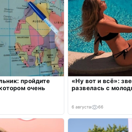
льник: пройдите
«Ну вот и всё»: з
 котором очень
развелась с моло
6 августа
66