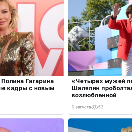
 Полина Гагарина
«Четырех мужей п
ые кадры с новым
Шаляпин проболтал
возлюбленной
6 августа
53