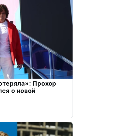
отеряла»: Прохор
ся о новой