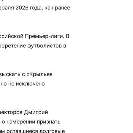
раля 2026 года, как ранее
ссийской Премьер-лиги. В
обретение футболистов в
взыскать с «Крыльев
 но не исключено
иректоров Дмитрий
ь о намерении признать
оем оставшиеся долговые