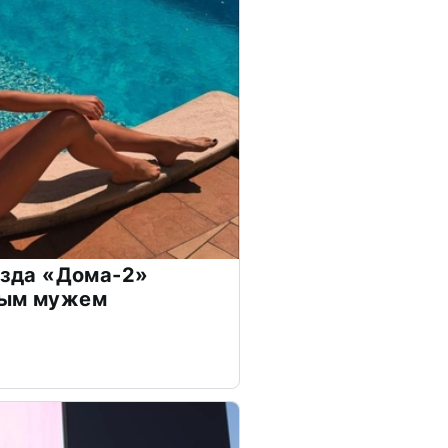
везда «Дома-2»
дым мужем