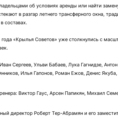
ладельцами об условиях аренды или найти замен
стекают в разгар летнего трансферного окна, тра
в составах.
 года «Крылья Советов» уже столкнулись с масш
век.
Иван Сергеев, Ульви Бабаев, Лука Гагнидзе, Анто
янников, Илья Гапонов, Роман Ежов, Денис Якуба
тренера: Виктор Гаус, Арсен Папикян, Михаил Сем
ьный директор Роберт Тер-Абрамян и его замести