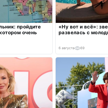
льник: пройдите
«Ну вот и всё»: з
 котором очень
развелась с моло
6 августа
69