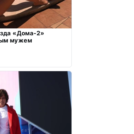
везда «Дома-2»
дым мужем