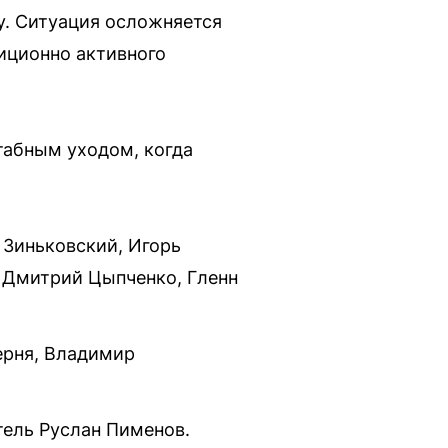
у. Ситуация осложняется
диционно активного
табным уходом, когда
н Зиньковский, Игорь
, Дмитрий Цыпченко, Гленн
ерня, Владимир
тель Руслан Пименов.