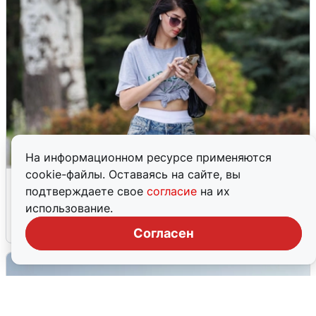
На информационном ресурсе применяются
cookie-файлы. Оставаясь на сайте, вы
Волгоградцы остались без
подтверждаете свое
согласие
на их
мобильного интернета
использование.
6 августа
0
Согласен