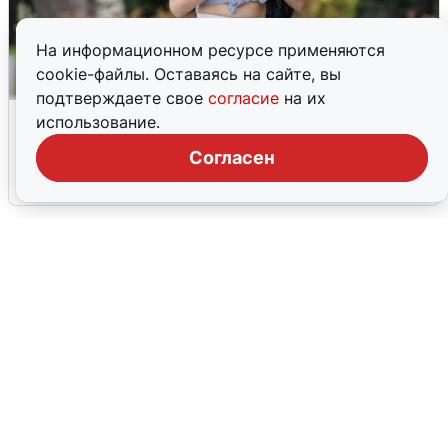
На информационном ресурсе применяются
cookie-файлы. Оставаясь на сайте, вы
подтверждаете свое
согласие
на их
Волгоградцы остались без
использование.
мобильного интернета
Согласен
6 августа
0