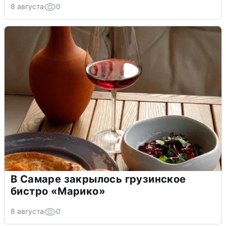
8 августа
0
В Самаре закрылось грузинское
бистро «Марико»
8 августа
0