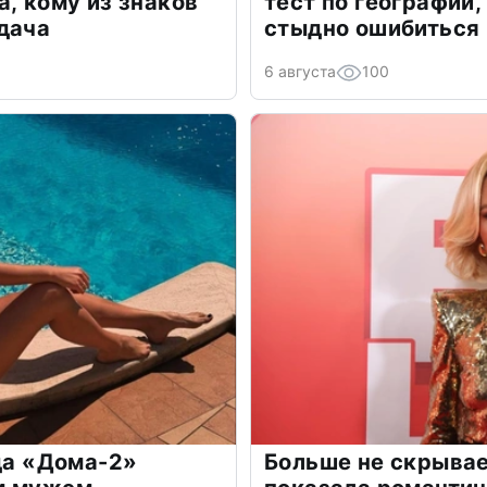
а, кому из знаков
тест по географии,
дача
стыдно ошибиться
6 августа
100
зда «Дома-2»
Больше не скрывае