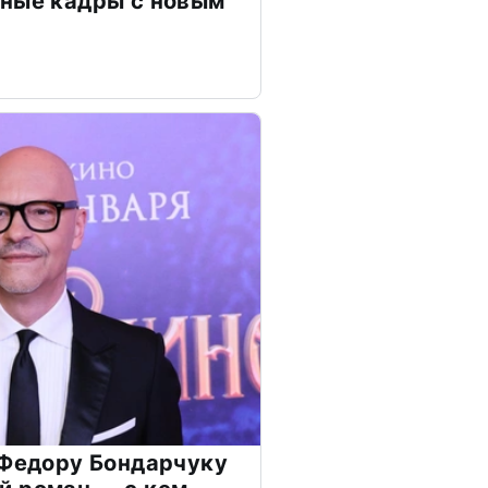
чные кадры с новым
 Федору Бондарчуку