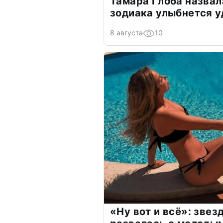
Тамара Глоба назвал
зодиака улыбнется у
8 августа
10
«Ну вот и всё»: зве