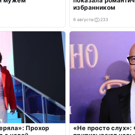
м мужем
показала романти
избранником
6 августа
233
еряла»: Прохор
«Не просто слух»: