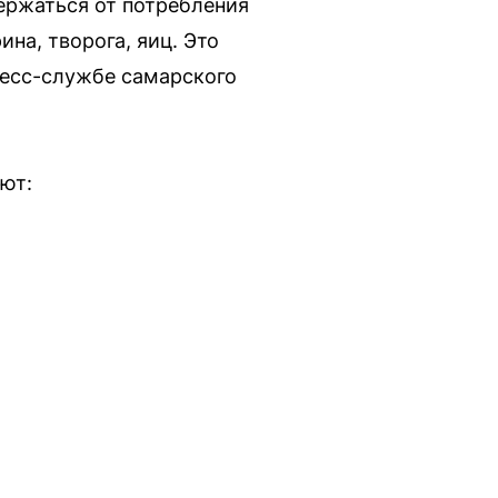
держаться от потребления
на, творога, яиц. Это
ресс-службе самарского
ют: