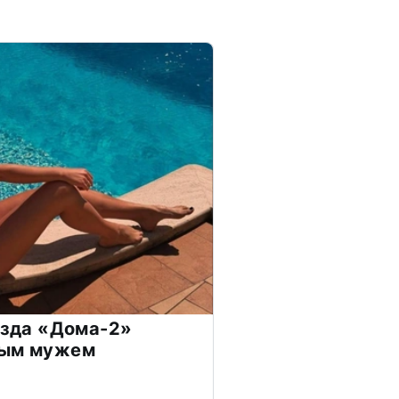
везда «Дома-2»
дым мужем