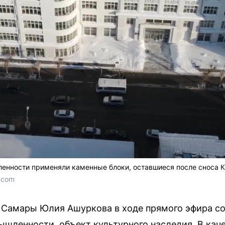
енности применяли каменные блоки, оставшиеся после сноса К
.com
 Самары Юлия Ашуркова в ходе прямого эфира со
шленности, объект культурного наследия. В каче