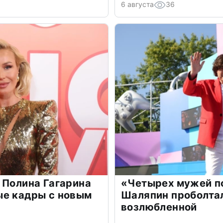
6 августа
36
 Полина Гагарина
«Четырех мужей п
ые кадры с новым
Шаляпин проболтал
возлюбленной