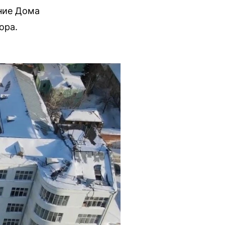
ние Дома
ора.