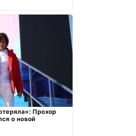
отеряла»: Прохор
ся о новой