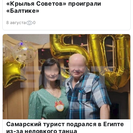
«Крылья Советов» проиграли
«Балтике»
8 августа
0
Самарский турист подрался в Египте
из-за неловкого танца