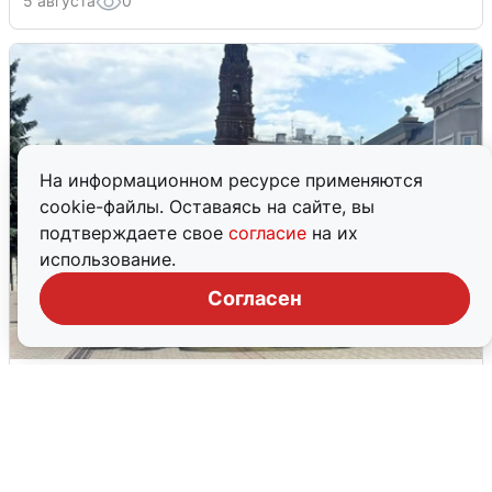
5 августа
0
На информационном ресурсе применяются
cookie-файлы. Оставаясь на сайте, вы
подтверждаете свое
согласие
на их
использование.
Согласен
У соседей пожар и сбои: что было при
режиме БПЛА в Прикамье
5 августа
0