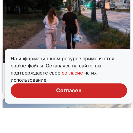
На информационном ресурсе применяются
cookie-файлы. Оставаясь на сайте, вы
Опубликована карта отключений
подтверждаете свое
согласие
на их
воды в Воронеже
использование.
6 августа
0
Согласен