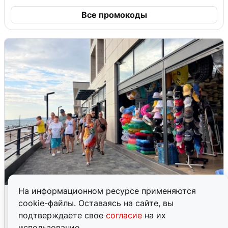
Все промокоды
На информационном ресурсе применяются
В Сочи объявили угрозу атаки БПЛА и
cookie-файлы. Оставаясь на сайте, вы
закрыли пляжи
подтверждаете свое
согласие
на их
6 августа
0
использование.