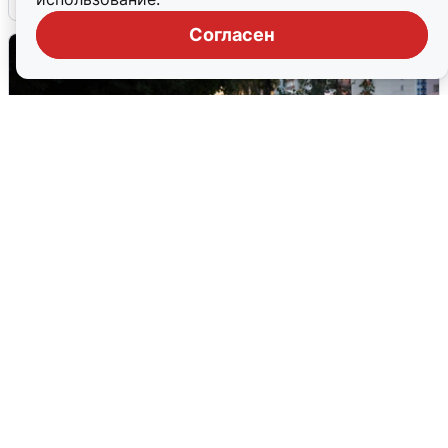
Согласен
Опубликована карта отключений
воды в Воронеже
6 августа
0