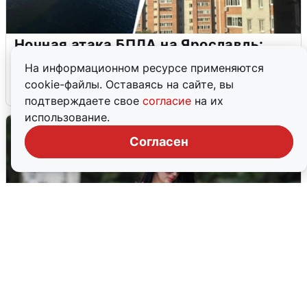
Ночная атака БПЛА на Ярославль:
попадания и последствия
На информационном ресурсе применяются
cookie-файлы. Оставаясь на сайте, вы
6 августа
0
подтверждаете свое
согласие
на их
использование.
Согласен