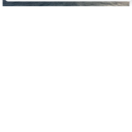
В Сочи сняли угрозу атаки БПЛА,
аэропорт закрыт
6 августа
0