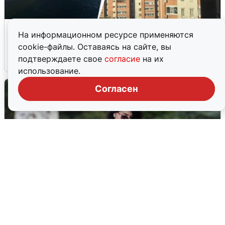
Ночная атака БПЛА на Ярославль:
На информационном ресурсе применяются
попадания и последствия
cookie-файлы. Оставаясь на сайте, вы
подтверждаете свое
согласие
на их
6 августа
0
использование.
Согласен