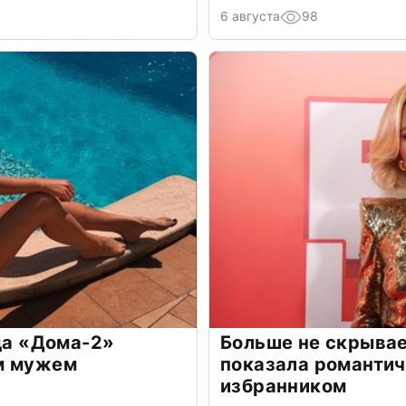
6 августа
98
зда «Дома-2»
Больше не скрывае
м мужем
показала романти
избранником