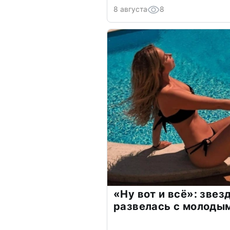
8 августа
8
«Ну вот и всё»: зве
развелась с молоды