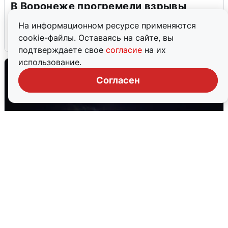
В Воронеже прогремели взрывы
после сигнала тревоги
На информационном ресурсе применяются
cookie-файлы. Оставаясь на сайте, вы
5 августа
0
подтверждаете свое
согласие
на их
использование.
Согласен
Взрывы в Воронеже после сигнала
тревоги