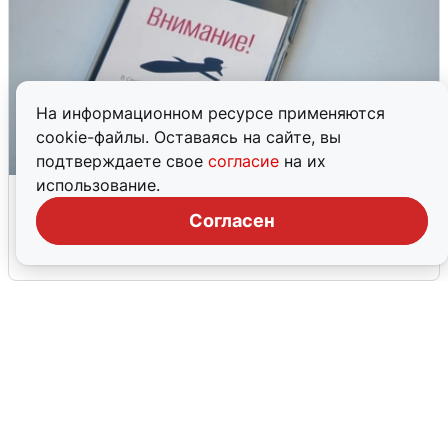
На информационном ресурсе применяются
cookie-файлы. Оставаясь на сайте, вы
подтверждаете свое
согласие
на их
использование.
Ракетная опасность в Свердловской
области: что известно
Согласен
6 августа
0