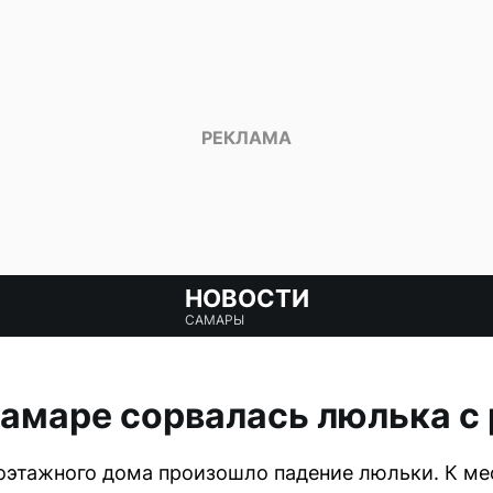
НОВОСТИ
САМАРЫ
Самаре сорвалась люлька с
оэтажного дома произошло падение люльки. К м