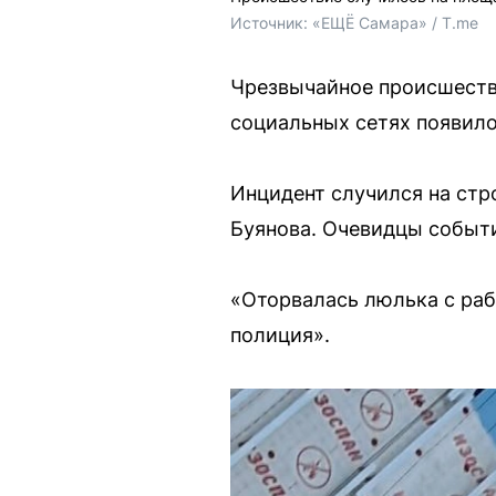
Источник: 
«ЕЩЁ Самара» / T.me
Чрезвычайное происшестви
социальных сетях появило
Инцидент случился на стр
Буянова. Очевидцы событ
«Оторвалась люлька с раб
полиция».